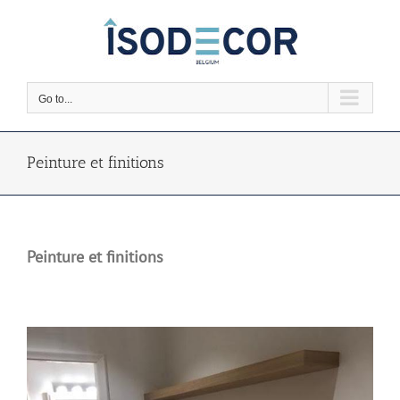
Skip
to
content
Go to...
Peinture et finitions
Peinture et finitions