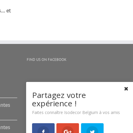
s… et
FIND US ON FACEBOOK
Partagez votre
expérience !
antes
Faites connaître Isodecor Belgium à vos amis
antes