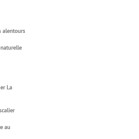
s alentours
naturelle
er La
scalier
te au