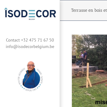
Skip
to
Terrasse en bois et 
content
Contact +32 475 71 67 50
info@isodecorbelgium.be