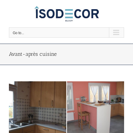
Skip
to
content
Go to...
Avant-après cuisine