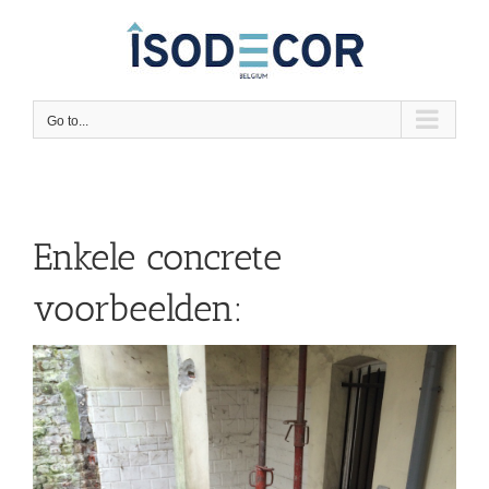
Skip
to
content
Go to...
Enkele concrete
voorbeelden: