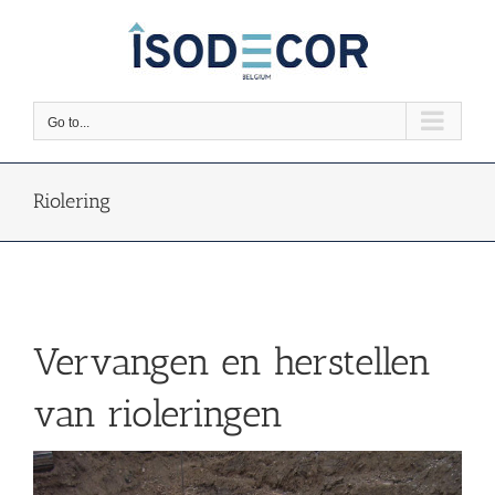
Skip
to
content
Go to...
Riolering
Vervangen en herstellen
van rioleringen