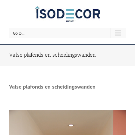
Skip
to
content
Go to...
Valse plafonds en scheidingswanden
Valse plafonds en scheidingswanden