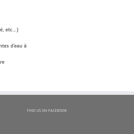
té, etc…)
ntes d’eau à
re
FIND US ON FACEBOOK