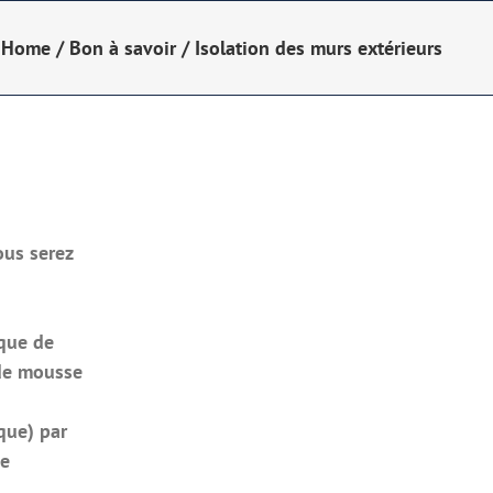
Home
/
Bon à savoir
/
Isolation des murs extérieurs
ous serez
ique de
 de mousse
que) par
de