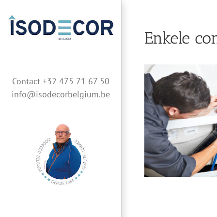
Skip
to
content
Enkele co
Contact +32 475 71 67 50
info@isodecorbelgium.be
Loodgieterij & sanitair