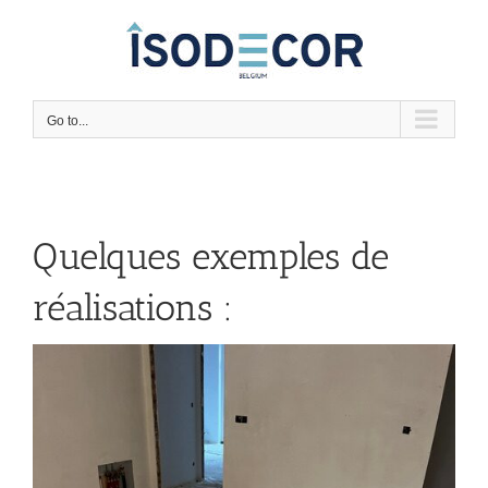
Skip
to
content
Go to...
Quelques exemples de
réalisations :