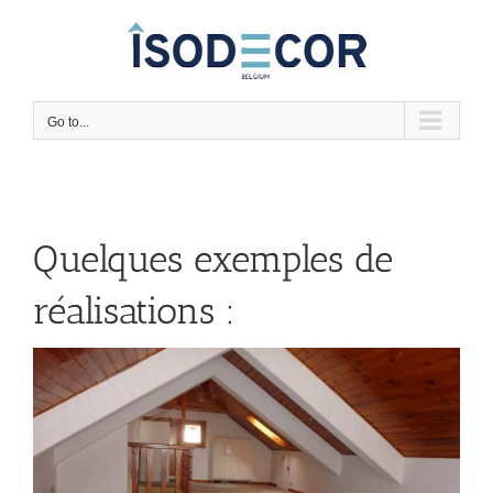
Skip
to
content
Go to...
Quelques exemples de
réalisations :