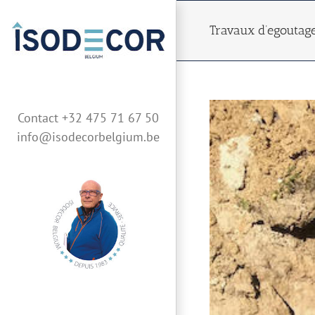
Skip
to
Travaux d’egoutag
content
Contact +32 475 71 67 50
info@isodecorbelgium.be