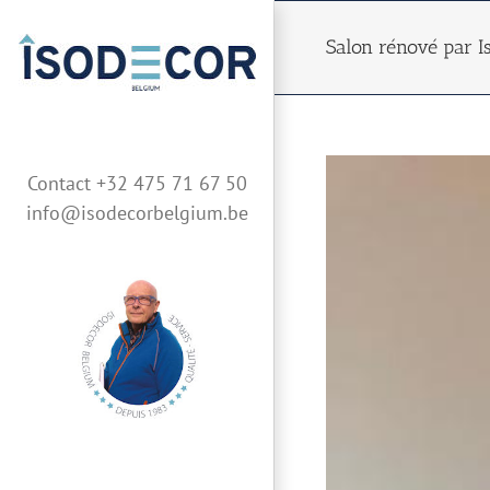
Skip
to
Salon rénové par 
content
Contact +32 475 71 67 50
info@isodecorbelgium.be