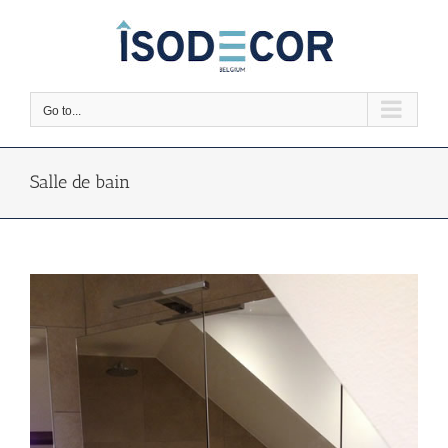
Skip
to
content
Go to...
Salle de bain