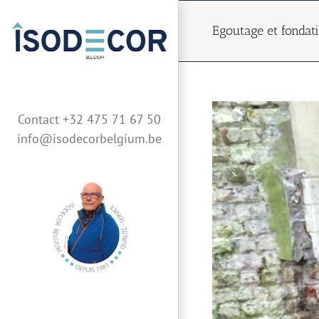
Skip
to
Egoutage et fondat
content
Contact +32 475 71 67 50
info@isodecorbelgium.be