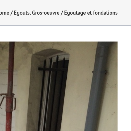
ome
/
Egouts
,
Gros-oeuvre
/
Egoutage et fondations