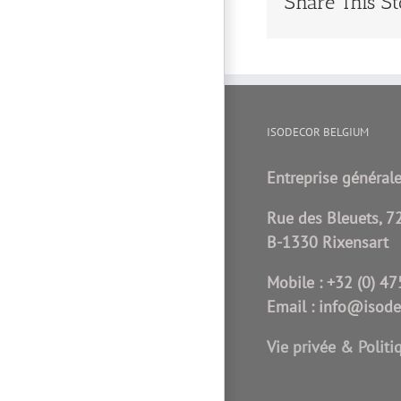
Share This St
ISODECOR BELGIUM
Entreprise générale
Rue des Bleuets, 7
B-1330 Rixensart
Mobile :
+32 (0) 47
Email :
info@isode
Vie privée & Politi