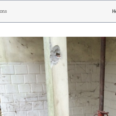
ions
H