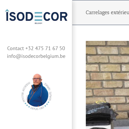
Skip
to
Carrelages extérie
content
Contact +32 475 71 67 50
info@isodecorbelgium.be