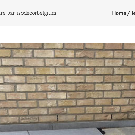
ure par isodecorbelgium
Home
/
T