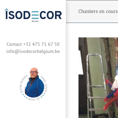
Skip
to
Chantiers en cour
content
Contact +32 475 71 67 50
info@isodecorbelgium.be