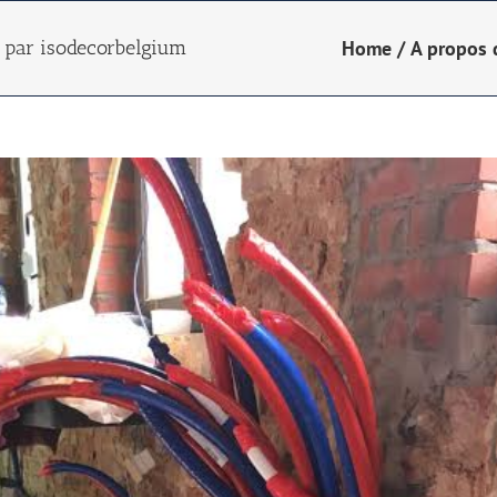
s par isodecorbelgium
Home
/
A propos 