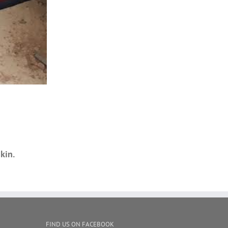
kin.
FIND US ON FACEBOOK